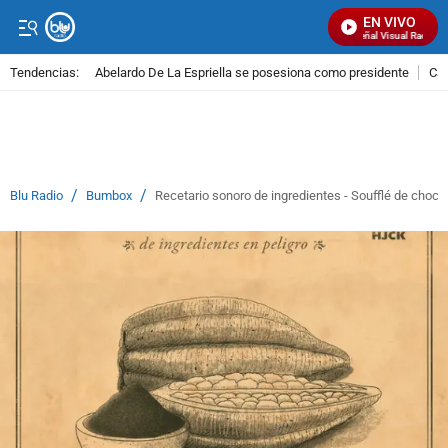
EN VIVO
Señal Visual Radio
Tendencias:
Abelardo De La Espriella se posesiona como presidente
Cal
PUBLICIDAD
/
/
Blu Radio
Bumbox
Recetario sonoro de ingredientes - Soufflé de choco