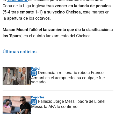
Copa de la Liga inglesa
tras vencer en la tanda de penales
(5-4 tras empate 1-1) a su vecino Chelsea,
este martes en
la apertura de los octavos.
Mason Mount falló el lanzamiento que dio la clasificación a
los 'Spurs',
en el quinto lanzamiento del Chelsea.
Últimas noticias
Fútbol
Denuncian millonario robo a Franco
Armani en el aeropuerto: su equipaje fue
vaciado
Deportes
Falleció Jorge Messi, padre de Lionel
Messi: la AFA lo confirmó