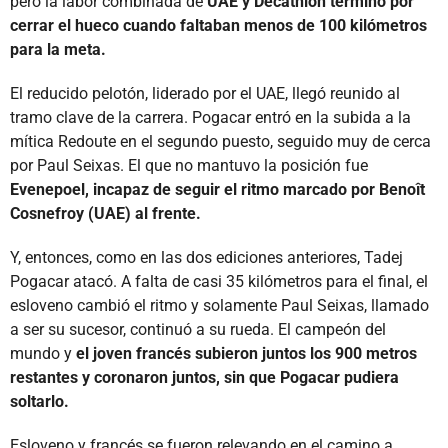
pero la labor combinada de
UAE y Decathlon terminó por
cerrar el hueco cuando faltaban menos de 100 kilómetros
para la meta.
El reducido pelotón, liderado por el UAE, llegó reunido al
tramo clave de la carrera. Pogacar entró en la subida a la
mítica Redoute en el segundo puesto, seguido muy de cerca
por Paul Seixas. El que no mantuvo la posición fue
Evenepoel, incapaz de seguir el ritmo marcado por Benoît
Cosnefroy (UAE) al frente.
Y, entonces, como en las dos ediciones anteriores, Tadej
Pogacar atacó. A falta de casi 35 kilómetros para el final, el
esloveno cambió el ritmo y solamente Paul Seixas, llamado
a ser su sucesor, continuó a su rueda. El campeón del
mundo y
el joven francés subieron juntos los 900 metros
restantes y coronaron juntos, sin que Pogacar pudiera
soltarlo.
Esloveno y francés se fueron relevando en el camino a