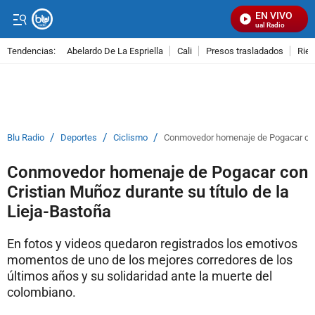
EN VIVO
Señal Visual Radio
Tendencias:
Abelardo De La Espriella
Cali
Presos trasladados
Rie
PUBLICIDAD
/
/
/
Blu Radio
Deportes
Ciclismo
Conmovedor homenaje de Pogacar con C
Conmovedor homenaje de Pogacar con
Cristian Muñoz durante su título de la
Lieja-Bastoña
En fotos y videos quedaron registrados los emotivos
momentos de uno de los mejores corredores de los
últimos años y su solidaridad ante la muerte del
colombiano.