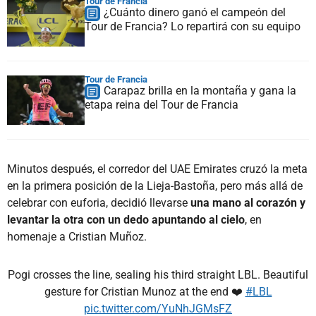
Tour de Francia
¿Cuánto dinero ganó el campeón del
Tour de Francia? Lo repartirá con su equipo
Tour de Francia
Carapaz brilla en la montaña y gana la
etapa reina del Tour de Francia
Minutos después, el corredor del UAE Emirates cruzó la meta
en la primera posición de la Lieja-Bastoña, pero más allá de
celebrar con euforia, decidió llevarse
una mano al corazón y
levantar la otra con un dedo apuntando al cielo
, en
homenaje a Cristian Muñoz.
Pogi crosses the line, sealing his third straight LBL. Beautiful
gesture for Cristian Munoz at the end ❤️
#LBL
pic.twitter.com/YuNhJGMsFZ