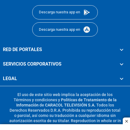
footer
Descarga nuestra app en
Descarga nuestra app en
RED DE PORTALES
SERVICIOS CORPORATIVOS
LEGAL
El uso de este sitio web implica la aceptación de los
Términos y condiciones
y
Políticas de Tratamiento de la
Información
de
CARACOL TELEVISIÓN S.A.
Todos los
Derechos Reservados D.R.A. Prohibida su reproducción total
o parcial, así como su traducción a cualquier idioma sin
autorización escrita de su titular. Reproduction in whole or in
c
part, or translation without written permission is prohibited.