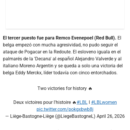
El tercer puesto fue para Remco Evenepoel (Red Bull).
El
belga empezó con mucha agresividad, no pudo seguir el
ataque de Pogacar en la Redoute. El esloveno iguala en el
palmarés de la 'Decana' al español Alejandro Valverde y al
italiano Moreno Argentin y se queda a solo una victoria del
belga Eddy Merckx, líder todavía con cinco entorchados.
Two victories for history 🔥
Deux victoires pour l'histoire 🔥
#LBL
l
#LBLwomen
pic.twitter.com/pokgxbwb8j
— Liège-Bastogne-Liège (@LiegeBastogneL)
April 26, 2026