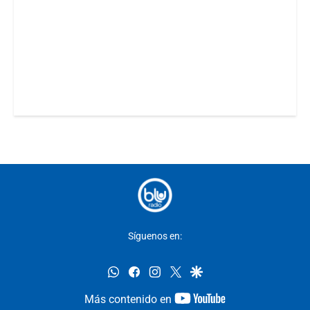
Síguenos en:
whatsapp
facebook
instagram
twitter
google
youtube-
Más contenido en