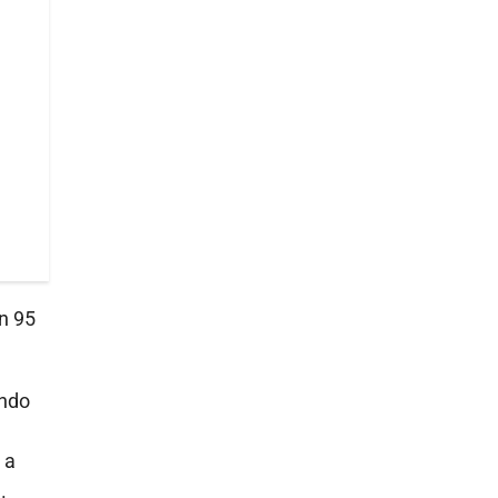
n 95
endo
 a
.