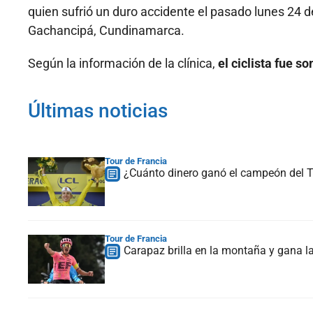
quien sufrió un duro accidente el pasado lunes 24 
Gachancipá, Cundinamarca.
Según la información de la clínica,
el ciclista fue s
Últimas noticias
Tour de Francia
¿Cuánto dinero ganó el campeón del To
Tour de Francia
Carapaz brilla en la montaña y gana la