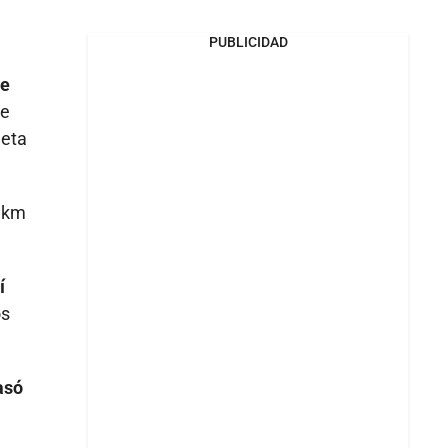
PUBLICIDAD
me
re
meta
5 km
í
os
asó