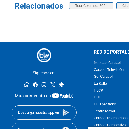
Relacionados
Tour Colombia 2024
Cic
RED DE PORTAL
Noticias Caracol
Caracol Televisión
Síguenos en:
Gol Caracol
whatsapp
facebook
instagram
twitter
google
La Kalle
HJCK
youtube-
Más contenido en
DiTu
footer
El Espectador
Teatro Mayor
Descarga nuestra app en
Caracol Internacional
Caracol Corporativo