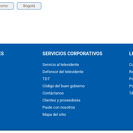
lismo
Bogotá
ES
SERVICIOS CORPORATIVOS
L
Servicio al televidente
Co
Defensor del televidente
Re
TDT
Po
Código del buen gobierno
Po
Contáctanos
Té
Clientes y proveedores
Paute con nosotros
Mapa del sitio