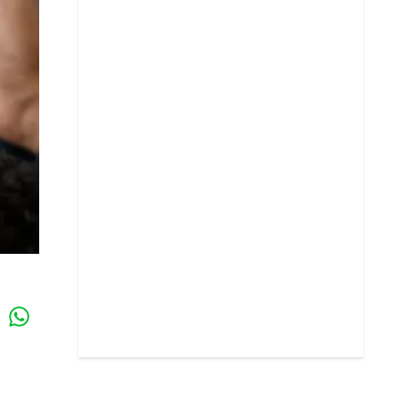
Whatsapp
k