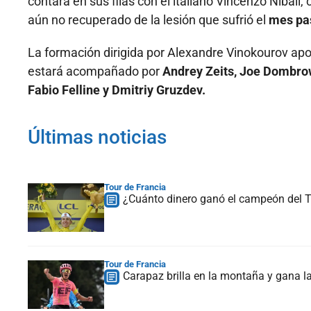
contará en sus filas con el italiano Vincenzo Nibali,
aún no recuperado de la lesión que sufrió el
mes pas
La formación dirigida por Alexandre Vinokourov apos
estará acompañado por
Andrey Zeits, Joe Dombrow
Fabio Felline y Dmitriy Gruzdev.
Últimas noticias
Tour de Francia
¿Cuánto dinero ganó el campeón del To
Tour de Francia
Carapaz brilla en la montaña y gana la