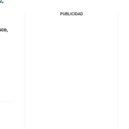
z
,
PUBLICIDAD
sco,