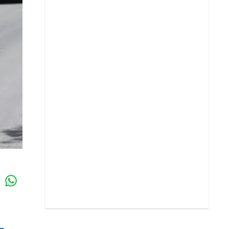
Whatsapp
k