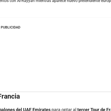
ntos con Al-Rayyan mientras aparece nuevo pretendiente euro
PUBLICIDAD
Francia
 galones del UAE Emirates
para optar al
tercer Tour de F