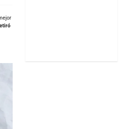
mejor
etiró