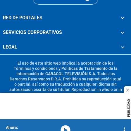
RED DE PORTALES
SERVICIOS CORPORATIVOS
LEGAL
El uso de este sitio web implica la aceptación de los
Términos y condiciones
y
Políticas de Tratamiento de la
Información
de
CARACOL TELEVISIÓN S.A.
Todos los
Derechos Reservados D.R.A. Prohibida su reproducción total
o parcial, así como su traducción a cualquier idioma sin
autorización escrita de su titular. Reproduction in whole or in
c
part, or translation without written permission is prohibited.
All rights reserved 2025.
PUBLICIDAD
MIEMBRO DE:
media-icon