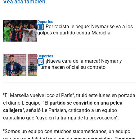
Vea acá también:
Deportes
Por racista le pegué: Neymar se va a los
golpes en partido contra Marsella
Deportes
¡Nueva cara de la marca! Neymar y
Puma hacen oficial su contrato
"El Marsella vuelve loco al París", tituló este lunes en portada
el diario L'Equipe. "
El partido se convirtió en una pelea
callejera
", señaló Le Parisien, criticando a un equipo
capitalino que "cayó en la trampa de la provocación".
"Somos un equipo con muchos sudamericanos, un equipo
con una mentalidad que nos da
cosas especiales. Tenemos