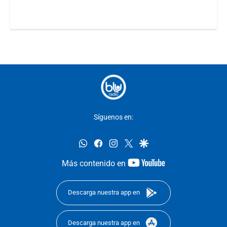
Síguenos en:
whatsapp
facebook
instagram
twitter
google
youtube-
Más contenido en
footer
Descarga nuestra app en
Descarga nuestra app en