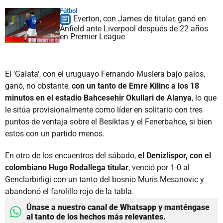
Fútbol
Everton, con James de titular, ganó en
Anfield ante Liverpool después de 22 años
en Premier League
El 'Galata', con el uruguayo Fernando Muslera bajo palos,
ganó, no obstante,
con un tanto de Emre Kilinc a los 18
minutos en el estadio Bahcesehir Okullari de Alanya
, lo que
le sitúa provisionalmente como líder en solitario con tres
puntos de ventaja sobre el Besiktas y el Fenerbahce, si bien
estos con un partido menos.
En otro de los encuentros del sábado,
el Denizlispor, con el
colombiano Hugo Rodallega titular
, venció por 1-0 al
Genclarbirligi con un tanto del bosnio Muris Mesanovic y
abandonó el farolillo rojo de la tabla.
Únase a nuestro canal de Whatsapp y manténgase
al tanto de los hechos más relevantes.