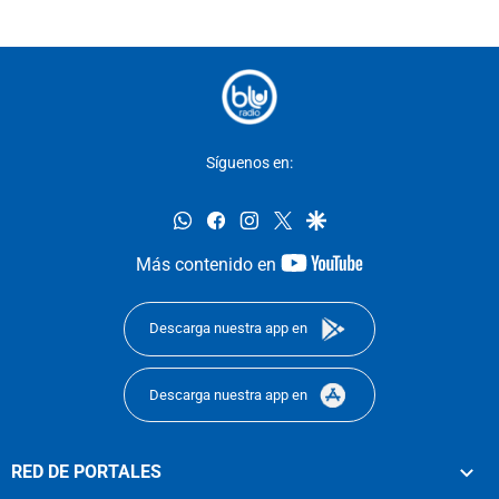
Síguenos en:
whatsapp
facebook
instagram
twitter
google
youtube-
Más contenido en
footer
Descarga nuestra app en
Descarga nuestra app en
RED DE PORTALES