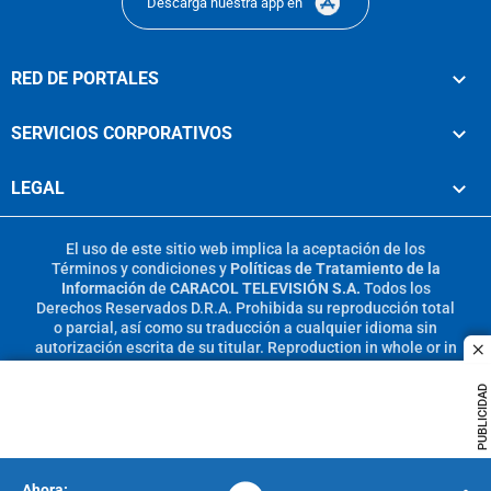
Descarga nuestra app en
RED DE PORTALES
SERVICIOS CORPORATIVOS
LEGAL
El uso de este sitio web implica la aceptación de los
Términos y condiciones
y
Políticas de Tratamiento de la
Información
de
CARACOL TELEVISIÓN S.A.
Todos los
Derechos Reservados D.R.A. Prohibida su reproducción total
o parcial, así como su traducción a cualquier idioma sin
autorización escrita de su titular. Reproduction in whole or in
c
part, or translation without written permission is prohibited.
All rights reserved 2025.
PUBLICIDAD
MIEMBRO DE: