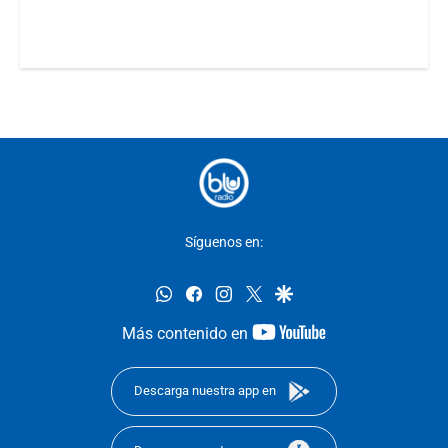
Síguenos en:
whatsapp
facebook
instagram
twitter
google
youtube-
Más contenido en
footer
Descarga nuestra app en