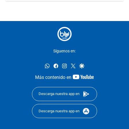
Síguenos en:
whatsapp
facebook
instagram
twitter
google
youtube-
Más contenido en
footer
Descarga nuestra app en
Descarga nuestra app en