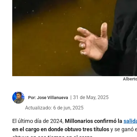
Alberto
|
31 de May, 2025
Por:
Jose Villanueva
Actualizado: 6 de jun, 2025
El último día de 2024,
Millonarios confirmó la
salid
en el
cargo en donde obtuvo tres títulos
y se ganó e