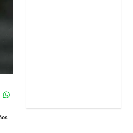
Whatsapp
k
años