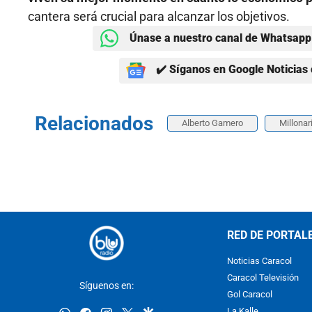
cantera será crucial para alcanzar los objetivos.
Únase a nuestro canal de Whatsapp 
✔️ Síganos en Google Noticias 
Relacionados
Alberto Gamero
Millonar
RED DE PORTAL
Noticias Caracol
Caracol Televisión
Síguenos en:
Gol Caracol
La Kalle