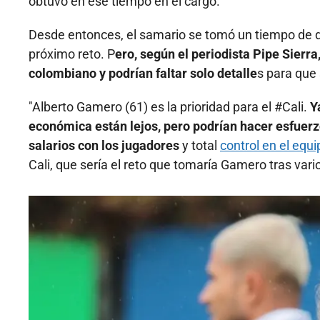
obtuvo en ese tiempo en el cargo.
Desde entonces, el samario se tomó un tiempo de d
próximo reto. P
ero, según el periodista Pipe Sierra
colombiano y podrían faltar solo detalle
s para que
"Alberto Gamero (61) es la prioridad para el #Cali.
Y
económica están lejos, pero podrían hacer esfuerzos
salarios con los jugadores
y total
control en el equi
Cali, que sería el reto que tomaría Gamero tras var