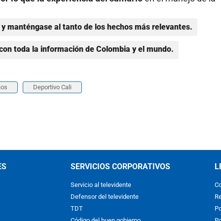
y manténgase al tanto de los hechos más relevantes.
con toda la información de Colombia y el mundo.
ios
Deportivo Cali
ES
SERVICIOS CORPORATIVOS
L
Servicio al televidente
Co
Defensor del televidente
Re
TDT
Po
Código del buen gobierno
Po