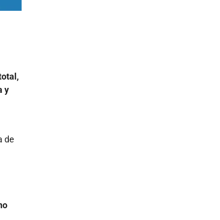
total,
a y
a de
no