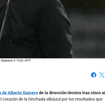
 Gamero //
Foto: AFP
Faceboo
X
a de Alberto Gamero
de la dirección técnico tras cinco 
l corazón de la hinchada albiazul por los resultados que