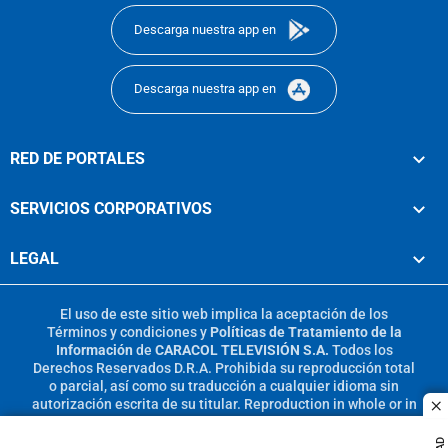
Descarga nuestra app en
Descarga nuestra app en
RED DE PORTALES
SERVICIOS CORPORATIVOS
LEGAL
El uso de este sitio web implica la aceptación de los
Términos y condiciones
y
Políticas de Tratamiento de la
Información
de
CARACOL TELEVISIÓN S.A.
Todos los
Derechos Reservados D.R.A. Prohibida su reproducción total
o parcial, así como su traducción a cualquier idioma sin
autorización escrita de su titular. Reproduction in whole or in
c
part, or translation without written permission is prohibited.
All rights reserved 2025.