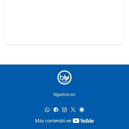
Síguenos en:
whatsapp
facebook
instagram
twitter
google
youtube-
Más contenido en
footer