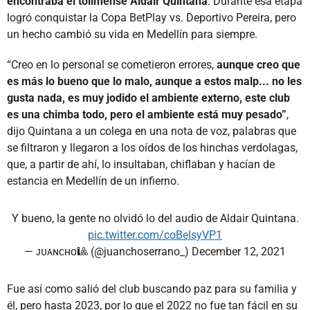
encontraba el tolimense Aldair Quintana
. Durante esa etapa
logró conquistar la Copa BetPlay vs. Deportivo Pereira, pero
un hecho cambió su vida en Medellín para siempre.
“Creo en lo personal se cometieron errores,
aunque creo que
es más lo bueno que lo malo, aunque a estos malp... no les
gusta nada, es muy jodido el ambiente externo, este club
es una chimba todo, pero el ambiente está muy pesado”
,
dijo Quintana a un colega en una nota de voz, palabras que
se filtraron y llegaron a los oídos de los hinchas verdolagas,
que, a partir de ahí, lo insultaban, chiflaban y hacían de
estancia en Medellín de un infierno.
Y bueno, la gente no olvidó lo del audio de Aldair Quintana.
pic.twitter.com/coBeIsyVP1
— ᴊᴜᴀɴᴄʜᴏ🎱 (@juanchoserrano_)
December 12, 2021
Fue así como salió del club buscando paz para su familia y
él, pero hasta 2023, por lo que el 2022 no fue tan fácil en su