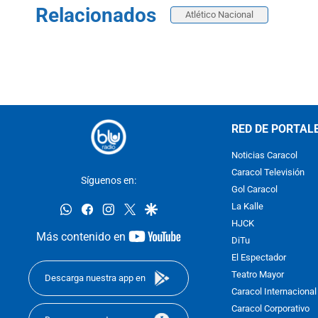
Relacionados
Atlético Nacional
RED DE PORTAL
Noticias Caracol
Caracol Televisión
Síguenos en:
Gol Caracol
whatsapp
facebook
instagram
twitter
google
La Kalle
HJCK
youtube-
Más contenido en
DiTu
footer
El Espectador
Teatro Mayor
Descarga nuestra app en
Caracol Internacional
Caracol Corporativo