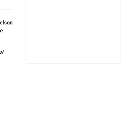
elson
ue
a'