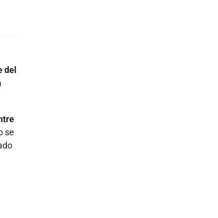
e del
a
ntre
o se
mado