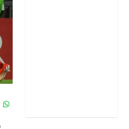
Whatsapp
k
n