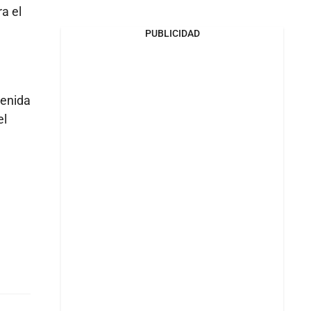
a el
PUBLICIDAD
tenida
el