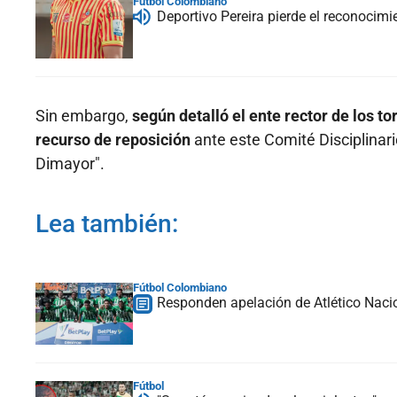
Fútbol Colombiano
Deportivo Pereira pierde el reconocim
Sin embargo,
según detalló el ente rector de los t
recurso de reposición
ante este Comité Disciplinario
Dimayor".
Lea también:
Fútbol Colombiano
Responden apelación de Atlético Naci
Fútbol