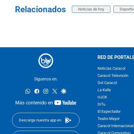
Relacionados
Noticias de hoy
Deportiv
RED DE PORTAL
Noticias Caracol
Caracol Televisión
Síguenos en:
Gol Caracol
whatsapp
facebook
instagram
twitter
google
La Kalle
HJCK
youtube-
Más contenido en
DiTu
footer
El Espectador
Teatro Mayor
Descarga nuestra app en
Caracol Internacional
Caracol Corporativo