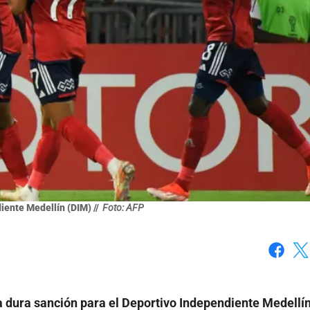
ente Medellín (DIM) //
Foto: AFP
Faceboo
X
a dura sanción para el Deportivo Independiente Medellí