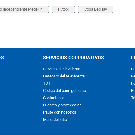
o Independiente Medellín
Fútbol
Copa BetPlay
ES
SERVICIOS CORPORATIVOS
L
Servicio al televidente
Co
Defensor del televidente
Re
TDT
Po
Código del buen gobierno
Po
Contáctanos
Té
Clientes y proveedores
Paute con nosotros
Mapa del sitio