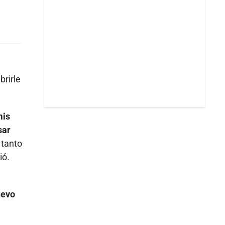
brirle
mis
sar
 tanto
ió.
uevo