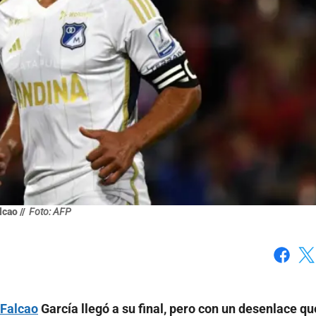
lcao //
Foto: AFP
Faceboo
X
 Falcao
García llegó a su final, pero con un desenlace qu