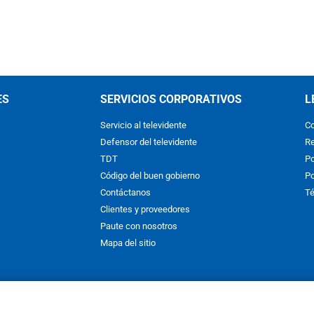
ES
SERVICIOS CORPORATIVOS
L
Servicio al televidente
Co
Defensor del televidente
Re
TDT
Po
Código del buen gobierno
Po
Contáctanos
Té
Clientes y proveedores
Paute con nosotros
Mapa del sitio