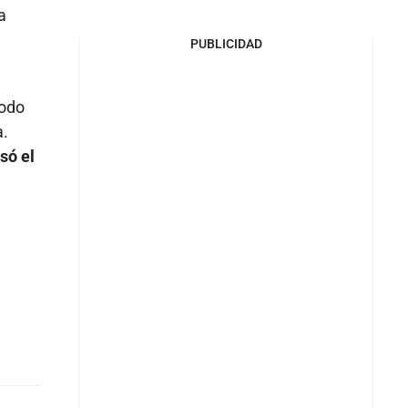
a
PUBLICIDAD
todo
a.
só el