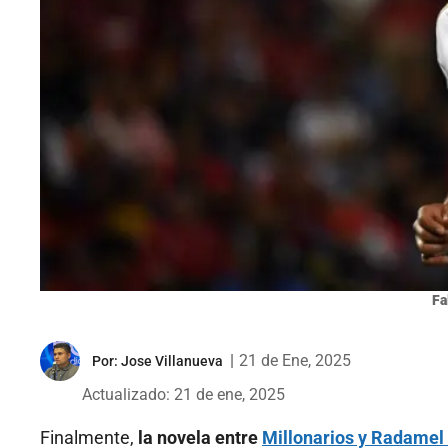
Fa
|
21 de Ene, 2025
Por:
Jose Villanueva
Actualizado: 21 de ene, 2025
Finalmente,
la novela entre
Millonarios y Radamel