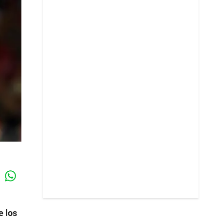
Whatsapp
k
e los