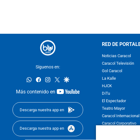
RED DE PORTAL
Noticias Caracol
Caracol Televisión
Síguenos en:
Gol Caracol
whatsapp
facebook
instagram
twitter
google
La Kalle
HJCK
youtube-
Más contenido en
DiTu
footer
El Espectador
Teatro Mayor
Descarga nuestra app en
Caracol Internacional
Caracol Corporativo
Descarga nuestra app en
Caracol Next