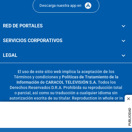
Descarga nuestra app en
RED DE PORTALES
SERVICIOS CORPORATIVOS
LEGAL
El uso de este sitio web implica la aceptación de los
Términos y condiciones
y
Políticas de Tratamiento de la
Información
de
CARACOL TELEVISIÓN S.A.
Todos los
Derechos Reservados D.R.A. Prohibida su reproducción total
o parcial, así como su traducción a cualquier idioma sin
autorización escrita de su titular. Reproduction in whole or in
c
part, or translation without written permission is prohibited.
All rights reserved 2025.
PUBLICIDAD
MIEMBRO DE: