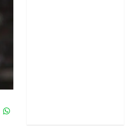
Whatsapp
k