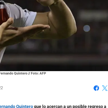
Fernando Quintero // Foto: AFP
22
Faceboo
X
ernando Quintero
que lo acercan a un posible regreso a