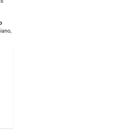
as
o
iano,