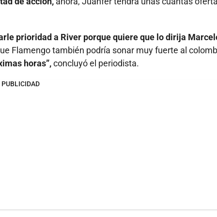
rtad de acción,
ahora, Juanfer tendrá unas cuantas ofert
arle prioridad a River porque quiere que lo dirija Marcel
lo que Flamengo también podría sonar muy fuerte al colomb
óximas horas”,
concluyó el periodista.
PUBLICIDAD