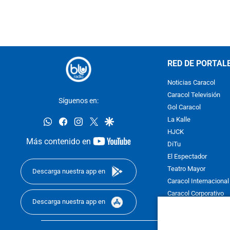
RED DE PORTAL
Noticias Caracol
Caracol Televisión
Síguenos en:
Gol Caracol
whatsapp
facebook
instagram
twitter
google
La Kalle
HJCK
youtube-
Más contenido en
DiTu
footer
El Espectador
Teatro Mayor
Descarga nuestra app en
Caracol Internacional
Caracol Corporativo
Descarga nuestra app en
Caracol Next