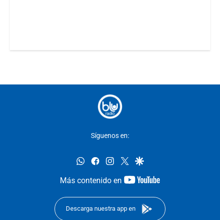
Síguenos en:
whatsapp
facebook
instagram
twitter
google
youtube-
Más contenido en
footer
Descarga nuestra app en