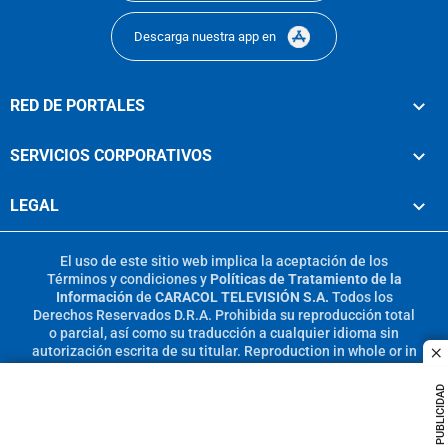
Descarga nuestra app en
RED DE PORTALES
SERVICIOS CORPORATIVOS
LEGAL
El uso de este sitio web implica la aceptación de los
Términos y condiciones
y
Políticas de Tratamiento de la
Información
de
CARACOL TELEVISIÓN S.A.
Todos los
Derechos Reservados D.R.A. Prohibida su reproducción total
o parcial, así como su traducción a cualquier idioma sin
autorización escrita de su titular. Reproduction in whole or in
c
part, or translation without written permission is prohibited.
All rights reserved 2025.
PUBLICIDAD
MIEMBRO DE: