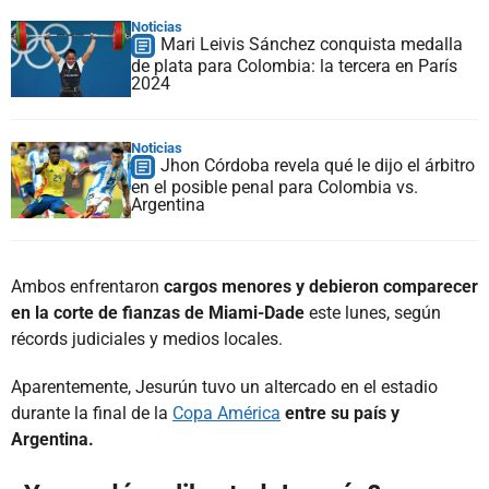
Noticias
Mari Leivis Sánchez conquista medalla
de plata para Colombia: la tercera en París
2024
Noticias
Jhon Córdoba revela qué le dijo el árbitro
en el posible penal para Colombia vs.
Argentina
Ambos enfrentaron
cargos menores y debieron comparecer
en la corte de fianzas de Miami-Dade
este lunes, según
récords judiciales y medios locales.
Aparentemente, Jesurún tuvo un altercado en el estadio
durante la final de la
Copa América
entre su país y
Argentina.