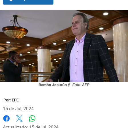
Ramón Jesurún //
Foto: AFP
Por:
EFE
15 de Jul, 2024
Whatsapp
Facebook
X
Actualizado: 15 de jul, 2024