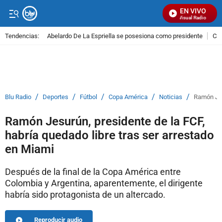
EN VIVO
Señal Visual Radio
Tendencias:
Abelardo De La Espriella se posesiona como presidente
Cal
PUBLICIDAD
/
/
/
/
/
Blu Radio
Deportes
Fútbol
Copa América
Noticias
Ramón Jes
Ramón Jesurún, presidente de la FCF,
habría quedado libre tras ser arrestado
en Miami
Después de la final de la Copa América entre
Colombia y Argentina, aparentemente, el dirigente
habría sido protagonista de un altercado.
Reproducir audio