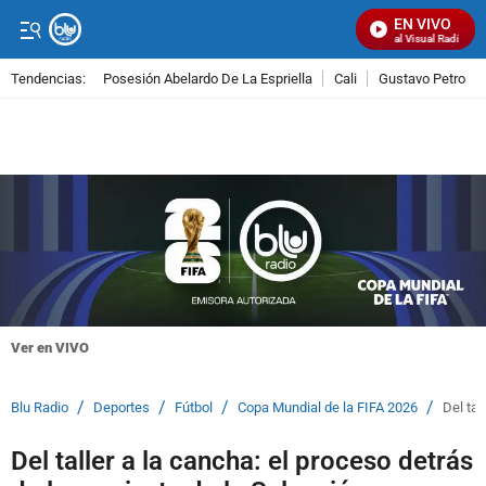
EN VIVO
Señal Visual Radio
Tendencias:
Posesión Abelardo De La Espriella
Cali
Gustavo Petro
PUBLICIDAD
Ver en VIVO
/
/
/
/
Blu Radio
Deportes
Fútbol
Copa Mundial de la FIFA 2026
Del tal
Del taller a la cancha: el proceso detrás