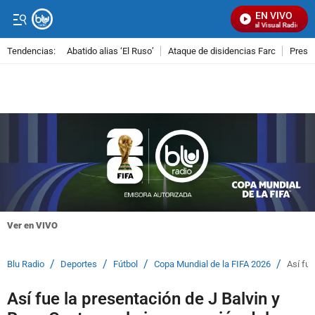
EN VIVO
Señal Visual Radio
Tendencias:
Abatido alias ‘El Ruso’
Ataque de disidencias Farc
Preso
PUBLICIDAD
Ver en VIVO
/
/
/
/
Blu Radio
Deportes
Fútbol
Copa Mundial de la FIFA 2026
Así fue
Así fue la presentación de J Balvin y