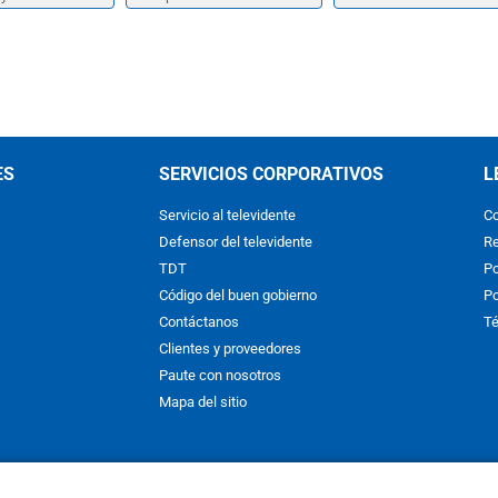
ES
SERVICIOS CORPORATIVOS
L
Servicio al televidente
Co
Defensor del televidente
Re
TDT
Po
Código del buen gobierno
Po
Contáctanos
Té
Clientes y proveedores
Paute con nosotros
Mapa del sitio