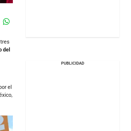
Whatsapp
k
tres
o del
PUBLICIDAD
por el
éxico,