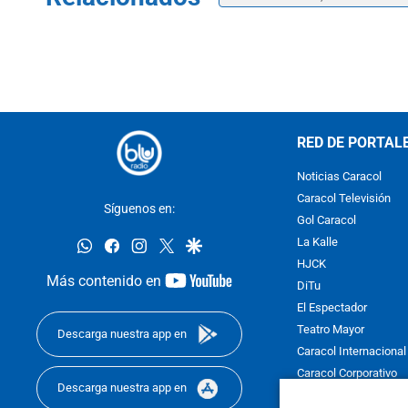
RED DE PORTAL
Noticias Caracol
Caracol Televisión
Síguenos en:
Gol Caracol
whatsapp
facebook
instagram
twitter
google
La Kalle
HJCK
youtube-
Más contenido en
DiTu
footer
El Espectador
Teatro Mayor
Descarga nuestra app en
Caracol Internacional
Caracol Corporativo
Descarga nuestra app en
Caracol Next