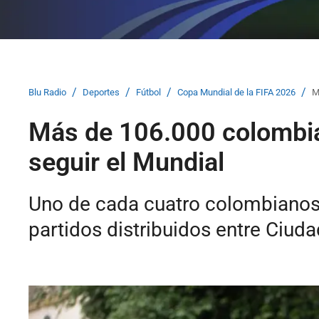
/
/
/
/
Blu Radio
Deportes
Fútbol
Copa Mundial de la FIFA 2026
M
Más de 106.000 colombia
seguir el Mundial
Uno de cada cuatro colombianos 
partidos distribuidos entre Ciud