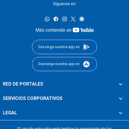
Síguenos en:
whatsapp
facebook
instagram
twitter
google
youtube-
Más contenido en
footer
Descarga nuestra app en
Descarga nuestra app en
RED DE PORTALES
SERVICIOS CORPORATIVOS
LEGAL
El uso de este sitio web implica la aceptación de los