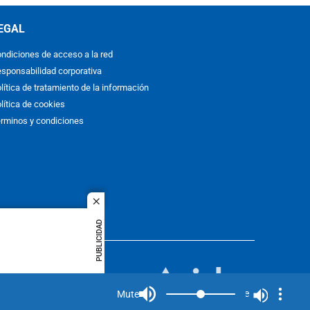
EGAL
ndiciones de acceso a la red
sponsabilidad corporativa
lítica de tratamiento de la información
lítica de cookies
rminos y condiciones
close
PUBLICIDAD
ACOL
quier idioma
MIEMBRO DE:
rights
Mute
Mute