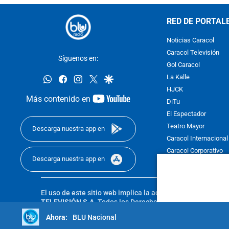
RED DE PORTAL
Noticias Caracol
Caracol Televisión
Síguenos en:
Gol Caracol
whatsapp
facebook
instagram
twitter
google
La Kalle
HJCK
youtube-
Más contenido en
DiTu
footer
El Espectador
Teatro Mayor
Descarga nuestra app en
Caracol Internacional
Caracol Corporativo
Descarga nuestra app en
Caracol Next
El uso de este sitio web implica la aceptación de los
Térmi
TELEVISIÓN S.A.
Todos los Derechos Reservados D.R.A. Pro
sin autorización escrita de su titular. Reproduction in whole
BLU Nacional
reserved 2025.