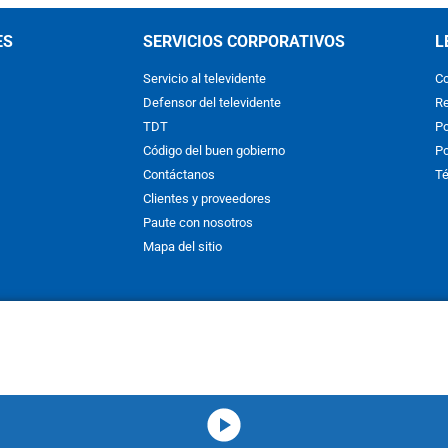
ES
SERVICIOS CORPORATIVOS
L
Servicio al televidente
Co
Defensor del televidente
Re
TDT
Po
Código del buen gobierno
Po
Contáctanos
Té
Clientes y proveedores
Paute con nosotros
Mapa del sitio
nos y condiciones
y
Políticas de Tratamiento de la Información
de
CAR
hibida su reproducción total o parcial, así como su traducción a cual
 or in part, or translation without written permission is prohibited. All 
media-icon