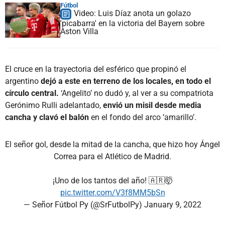
Fútbol
Video: Luis Díaz anota un golazo
'picabarra' en la victoria del Bayern sobre
Aston Villa
El cruce en la trayectoria del esférico que propinó el
argentino
dejó a este en terreno de los locales, en todo el
círculo central.
‘Angelito’ no dudó y, al ver a su compatriota
Gerónimo Rulli adelantado,
envió un misil desde media
cancha y clavó el balón
en el fondo del arco ‘amarillo’.
El señor gol, desde la mitad de la cancha, que hizo hoy Ángel
Correa para el Atlético de Madrid.
¡Uno de los tantos del año! 🇦🇷🤯
pic.twitter.com/V3f8MM5bSn
— Señor Fútbol Py (@SrFutbolPy)
January 9, 2022