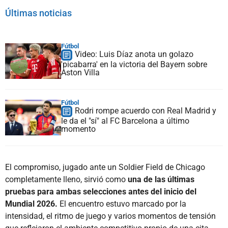
Últimas noticias
Fútbol
Video: Luis Díaz anota un golazo
'picabarra' en la victoria del Bayern sobre
Aston Villa
Fútbol
Rodri rompe acuerdo con Real Madrid y
le da el "sí" al FC Barcelona a último
momento
El compromiso, jugado ante un Soldier Field de Chicago
completamente lleno, sirvió como
una de las últimas
pruebas para ambas selecciones antes del inicio del
Mundial 2026.
El encuentro estuvo marcado por la
intensidad, el ritmo de juego y varios momentos de tensión