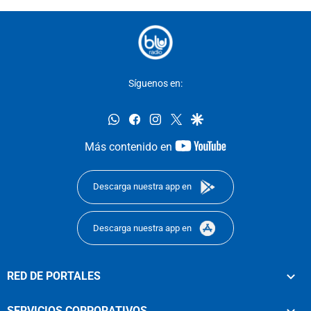
Síguenos en:
whatsapp
facebook
instagram
twitter
google
youtube-
Más contenido en
footer
Descarga nuestra app en
Descarga nuestra app en
RED DE PORTALES
SERVICIOS CORPORATIVOS