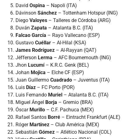
David
Ospina
– Napoli (ITA)
Dávinson
Sánchez
– Tottenham Hotspur (ING)
Diego
Valoyes
– Talleres de Córdoba (ARG)
Duván
Zapata
– Atalanta B.C. (ITA)
Falcao
García
– Rayo Vallecano (ESP)
Gustavo
Cuéllar
– Al-Hilal (KSA)
James Rodríguez
– Al-Rayyan (QAT)
Jéfferson
Lerma
– AFC Bournemouth (ING)
Jhon
Lucumí
– K.R.C. Genk (BEL)
Johan
Mojica
– Elche CF (ESP)
Juan Guillermo
Cuadrado
– Juventus (ITA)
Luis
Díaz
– FC Porto (POR)
Luis Fernando
Muriel
– Atalanta B.C. (ITA)
Miguel Ángel
Borja
– Gremio (BRA)
Óscar
Murillo
– C.F. Pachuca (MEX)
Rafael Santos
Borré
– Eintracht Frankfurt (ALE)
Róger
Martínez
– Club América (MEX)
Sebastián
Gómez
– Atlético Nacional (COL)