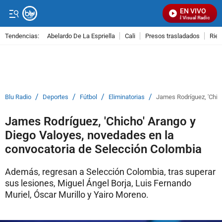
EN VIVO
Señal Visual Radio
Tendencias:
Abelardo De La Espriella
Cali
Presos trasladados
Rie
PUBLICIDAD
/
/
/
/
Blu Radio
Deportes
Fútbol
Eliminatorias
James Rodríguez, 'Chic
James Rodríguez, 'Chicho' Arango y
Diego Valoyes, novedades en la
convocatoria de Selección Colombia
Además, regresan a Selección Colombia, tras superar
sus lesiones, Miguel Ángel Borja, Luis Fernando
Muriel, Óscar Murillo y Yairo Moreno.