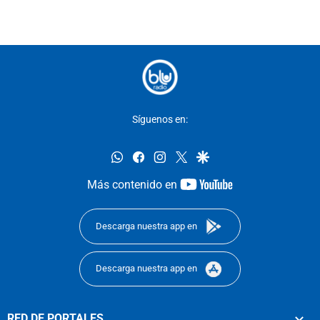
Síguenos en:
whatsapp
facebook
instagram
twitter
google
youtube-
Más contenido en
footer
Descarga nuestra app en
Descarga nuestra app en
RED DE PORTALES