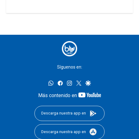
Síguenos en:
whatsapp
facebook
instagram
twitter
google
youtube-
Más contenido en
footer
Descarga nuestra app en
Descarga nuestra app en