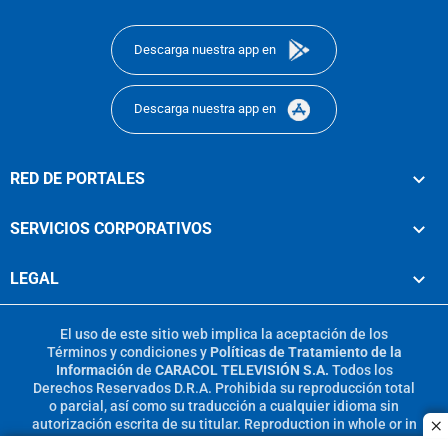
footer
Descarga nuestra app en
Descarga nuestra app en
RED DE PORTALES
SERVICIOS CORPORATIVOS
LEGAL
El uso de este sitio web implica la aceptación de los
Términos y condiciones
y
Políticas de Tratamiento de la
Información
de
CARACOL TELEVISIÓN S.A.
Todos los
Derechos Reservados D.R.A. Prohibida su reproducción total
o parcial, así como su traducción a cualquier idioma sin
autorización escrita de su titular. Reproduction in whole or in
c
part, or translation without written permission is prohibited.