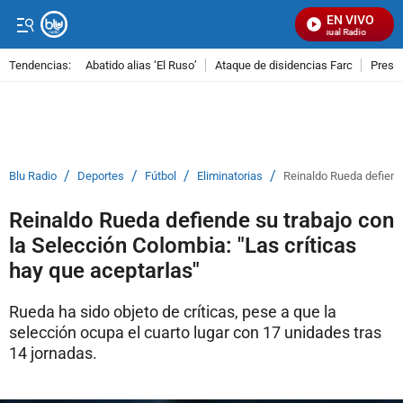
EN VIVO
Señal Visual Radio
Tendencias:
Abatido alias ‘El Ruso’
Ataque de disidencias Farc
Preso
PUBLICIDAD
/
/
/
/
Blu Radio
Deportes
Fútbol
Eliminatorias
Reinaldo Rueda defiende
Reinaldo Rueda defiende su trabajo con
la Selección Colombia: "Las críticas
hay que aceptarlas"
Rueda ha sido objeto de críticas, pese a que la
selección ocupa el cuarto lugar con 17 unidades tras
14 jornadas.