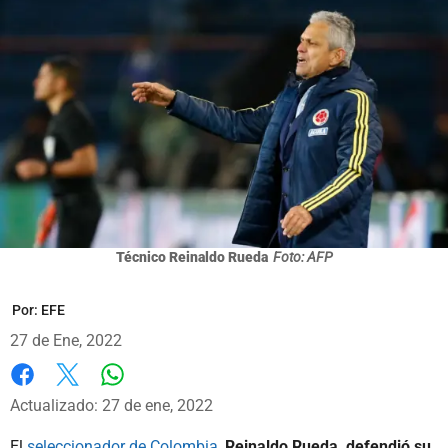
Técnico Reinaldo Rueda
Foto: AFP
Por:
EFE
27 de Ene, 2022
Whatsapp
Facebook
X
Actualizado: 27 de ene, 2022
El
seleccionador de Colombia,
Reinaldo Rueda, defendió su