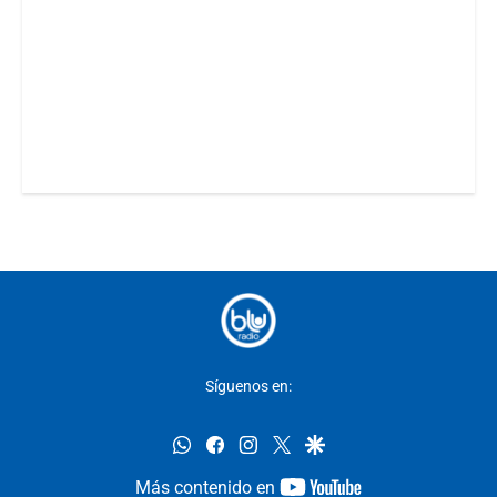
Síguenos en:
whatsapp
facebook
instagram
twitter
google
youtube-
Más contenido en