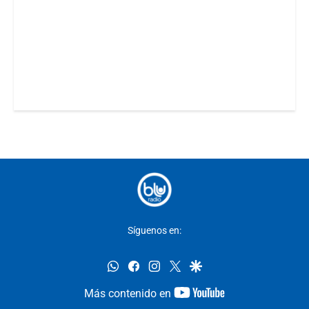
Síguenos en:
whatsapp
facebook
instagram
twitter
google
youtube-
Más contenido en
footer