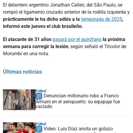
El delantero argentino Jonathan Calleri, del São Paulo, se
rompió el ligamento cruzado anterior de la rodilla izquierda y
prácticamente le ha dicho adiós a la
temporada de 2025
,
informó este jueves el club brasileño.
El atacante de 31 años
pasará por el quirófano
la próxima
semana para corregir la lesión
, según señaló el Tricolor de
Morumbí en una nota.
Últimas noticias
Fútbol
Denuncian millonario robo a Franco
Armani en el aeropuerto: su equipaje fue
vaciado
Fútbol
Video: Luis Díaz anota un golazo