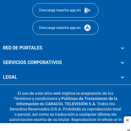
Descarga nuestra app en
Descarga nuestra app en
RED DE PORTALES
SERVICIOS CORPORATIVOS
LEGAL
El uso de este sitio web implica la aceptación de los
Términos y condiciones
y
Políticas de Tratamiento de la
Información
de
CARACOL TELEVISIÓN S.A.
Todos los
Derechos Reservados D.R.A. Prohibida su reproducción total
o parcial, así como su traducción a cualquier idioma sin
autorización escrita de su titular. Reproduction in whole or in
c
part, or translation without written permission is prohibited.
All rights reserved 2025.