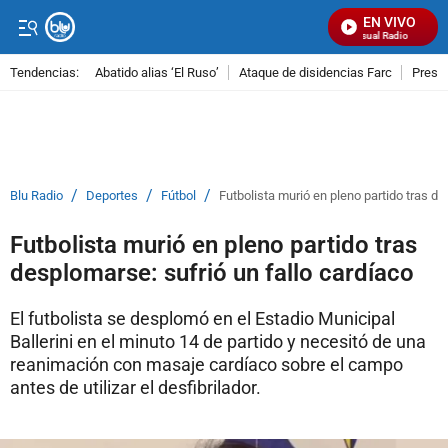
EN VIVO
Señal Visual Radio
Tendencias:
Abatido alias ‘El Ruso’
Ataque de disidencias Farc
Preso
PUBLICIDAD
/
/
/
Blu Radio
Deportes
Fútbol
Futbolista murió en pleno partido tras de
Futbolista murió en pleno partido tras
desplomarse: sufrió un fallo cardíaco
El futbolista se desplomó en el Estadio Municipal
Ballerini en el minuto 14 de partido y necesitó de una
reanimación con masaje cardíaco sobre el campo
antes de utilizar el desfibrilador.