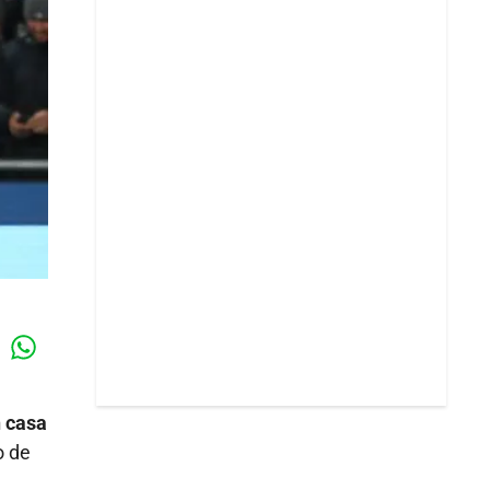
Whatsapp
k
n casa
o de