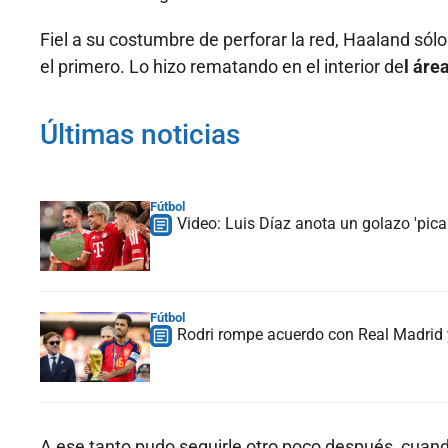
Fiel a su costumbre de perforar la red, Haaland sól
el primero. Lo hizo rematando en el interior de
l áre
Últimas noticias
Fútbol
Video: Luis Díaz anota un golazo 'picab
Fútbol
Rodri rompe acuerdo con Real Madrid y
A ese tanto pudo seguirle otro poco después, cuan