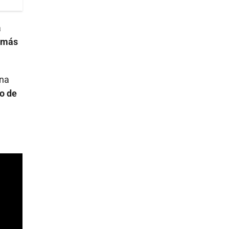
a
 más
ana
ro de