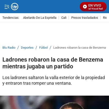
EN VIVO
Señal Visual Radio
Tendencias:
Abelardo De La Espriella
Cali
Presos trasladados
Rie
PUBLICIDAD
/
/
/
Blu Radio
Deportes
Fútbol
Ladrones robaron la casa de Benzema mi
Ladrones robaron la casa de Benzema
mientras jugaba un partido
Los ladrones saltaron la valla exterior de la propiedad
y entraron tras romper una ventana.