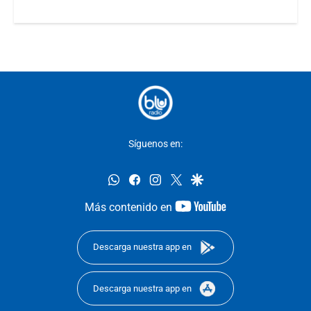
Síguenos en:
whatsapp
facebook
instagram
twitter
google
youtube-
Más contenido en
footer
Descarga nuestra app en
Descarga nuestra app en