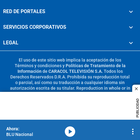
RED DE PORTALES
SERVICIOS CORPORATIVOS
LEGAL
El uso de este sitio web implica la aceptación de los
Términos y condiciones
y
Políticas de Tratamiento de la
Información
de
CARACOL TELEVISIÓN S.A.
Todos los
Derechos Reservados D.R.A. Prohibida su reproducción total
o parcial, así como su traducción a cualquier idioma sin
autorización escrita de su titular. Reproduction in whole or in
c
part, or translation without written permission is prohibited.
All rights reserved 2025.
PUBLICIDAD
MIEMBRO DE:
media-icon
BLU Nacional