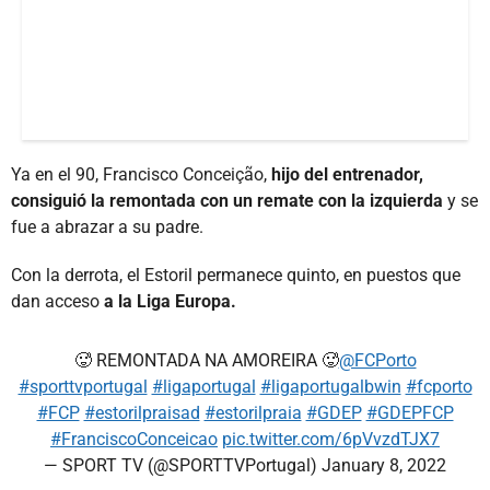
Ya en el 90, Francisco Conceição,
hijo del entrenador,
consiguió la remontada con un remate con la izquierda
y se
fue a abrazar a su padre.
Con la derrota, el Estoril permanece quinto, en puestos que
dan acceso
a la Liga Europa.
🥵 REMONTADA NA AMOREIRA 🥵
@FCPorto
#sporttvportugal
#ligaportugal
#ligaportugalbwin
#fcporto
#FCP
#estorilpraisad
#estorilpraia
#GDEP
#GDEPFCP
#FranciscoConceicao
pic.twitter.com/6pVvzdTJX7
— SPORT TV (@SPORTTVPortugal)
January 8, 2022