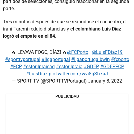
partidos de selecciones, consiguió reaccionar en la segunda
parte.
Tres minutos después de que se reanudase el encuentro, el
iraní Taremi redujo distancias y
el colombiano Luis Díaz
logró el empate en el 84.
🔥 LEVAVA FOGO, DÍAZ! 🔥
@FCPorto
|
@LuisFDiaz19
#sporttvportugal
#ligaportugal
#ligaportugalbwin
#fcporto
#FCP
#estorilpraisad
#estorilpraia
#GDEP
#GDEPFCP
#LuisDiaz
pic.twitter.com/wvi8qSh7aJ
— SPORT TV (@SPORTTVPortugal)
January 8, 2022
PUBLICIDAD