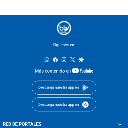
Síguenos en:
whatsapp
facebook
instagram
twitter
google
youtube-
Más contenido en
footer
Descarga nuestra app en
Descarga nuestra app en
RED DE PORTALES