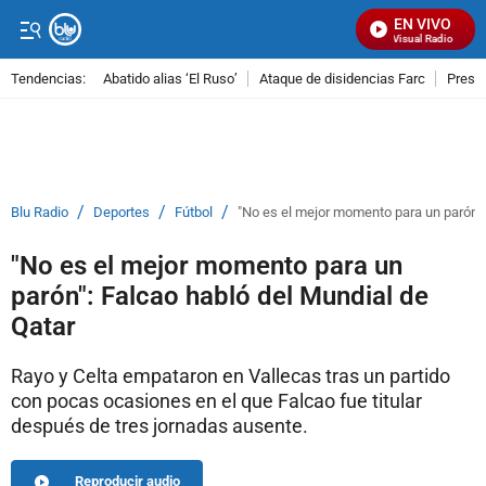
EN VIVO
Señal Visual Radio
Tendencias:
Abatido alias ‘El Ruso’
Ataque de disidencias Farc
Preso
PUBLICIDAD
/
/
/
Blu Radio
Deportes
Fútbol
"No es el mejor momento para un parón":
"No es el mejor momento para un
parón": Falcao habló del Mundial de
Qatar
Rayo y Celta empataron en Vallecas tras un partido
con pocas ocasiones en el que Falcao fue titular
después de tres jornadas ausente.
Reproducir audio