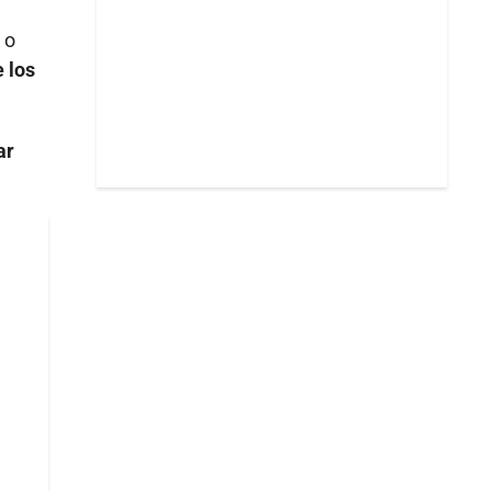
 o
 los
ar