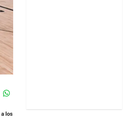
Whatsapp
k
 a los