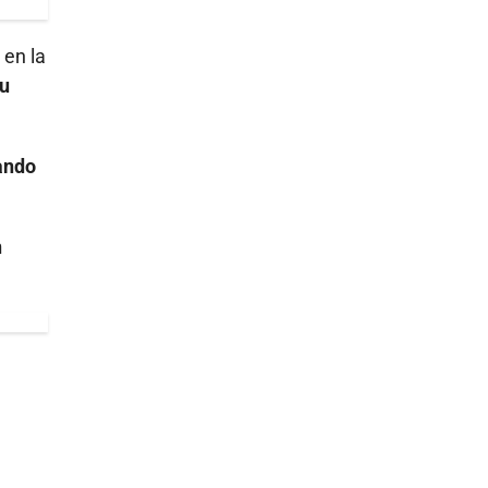
 en la
su
ando
n