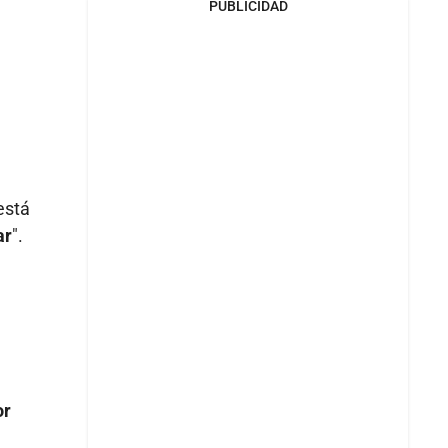
PUBLICIDAD
está
ar
".
or