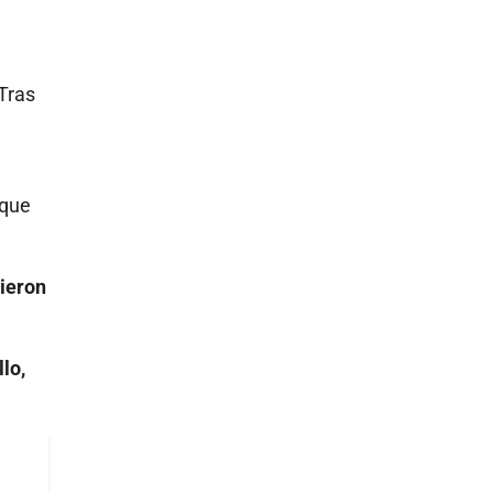
 Tras
 que
lieron
lo,