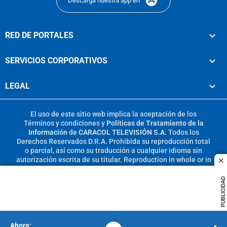
Descarga nuestra app en
RED DE PORTALES
SERVICIOS CORPORATIVOS
LEGAL
El uso de este sitio web implica la aceptación de los
Términos y condiciones
y
Políticas de Tratamiento de la
Información
de
CARACOL TELEVISIÓN S.A.
Todos los
Derechos Reservados D.R.A. Prohibida su reproducción total
o parcial, así como su traducción a cualquier idioma sin
autorización escrita de su titular. Reproduction in whole or in
c
part, or translation without written permission is prohibited.
All rights reserved 2025.
PUBLICIDAD
MIEMBRO DE: