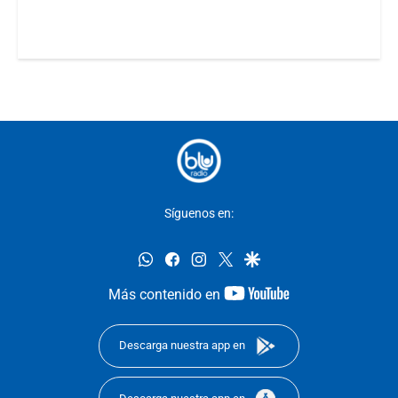
Síguenos en:
whatsapp
facebook
instagram
twitter
google
youtube-
Más contenido en
footer
Descarga nuestra app en