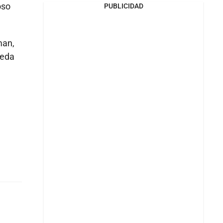
oso
PUBLICIDAD
man,
ueda