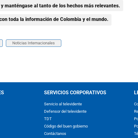
y manténgase al tanto de los hechos más relevantes.
con toda la información de Colombia y el mundo.
Noticias Internacionales
ES
SERVICIOS CORPORATIVOS
L
Servicio al televidente
Co
Defensor del televidente
Re
TDT
Po
Código del buen gobierno
Po
Contáctanos
Té