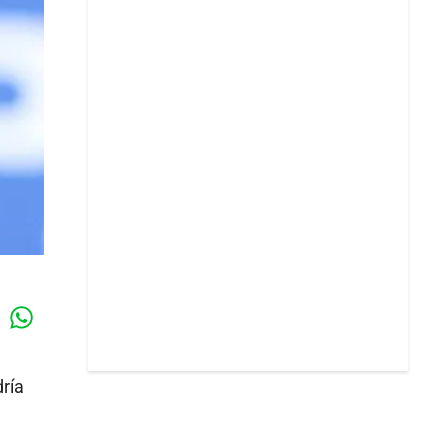
Whatsapp
k
ría