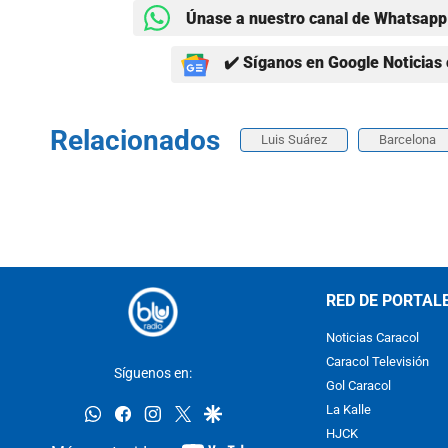
Únase a nuestro canal de Whatsapp 
✔️ Síganos en Google Noticias 
Relacionados
Luis Suárez
Barcelona
RED DE PORTAL
Noticias Caracol
Caracol Televisión
Síguenos en:
Gol Caracol
whatsapp
facebook
instagram
twitter
google
La Kalle
HJCK