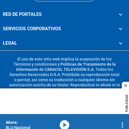
RED DE PORTALES
SERVICIOS CORPORATIVOS
LEGAL
El uso de este sitio web implica la aceptación de los
Términos y condiciones
y
Políticas de Tratamiento de la
Información
de
CARACOL TELEVISIÓN S.A.
Todos los
Derechos Reservados D.R.A. Prohibida su reproducción total
o parcial, así como su traducción a cualquier idioma sin
autorización escrita de su titular. Reproduction in whole or in
c
part, or translation without written permission is prohibited.
All rights reserved 2025.
PUBLICIDAD
MIEMBRO DE:
media-icon
BLU Nacional