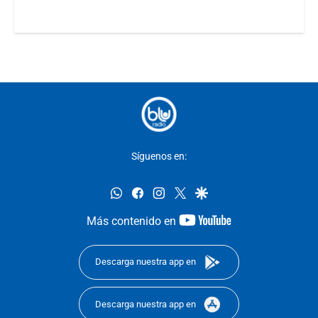
Síguenos en:
whatsapp
facebook
instagram
twitter
google
youtube-
Más contenido en
footer
Descarga nuestra app en
Descarga nuestra app en