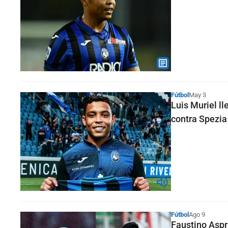
Fútbol
May 3
Luis Muriel ll
contra Spezia
Fútbol
Ago 9
Faustino Aspri