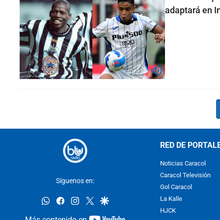
adaptará en I
RED DE PORTAL
Noticias Caracol
Caracol Televisión
Síguenos en:
Gol Caracol
whatsapp
facebook
instagram
twitter
google
La Kalle
HJCK
youtube-
Más contenido en