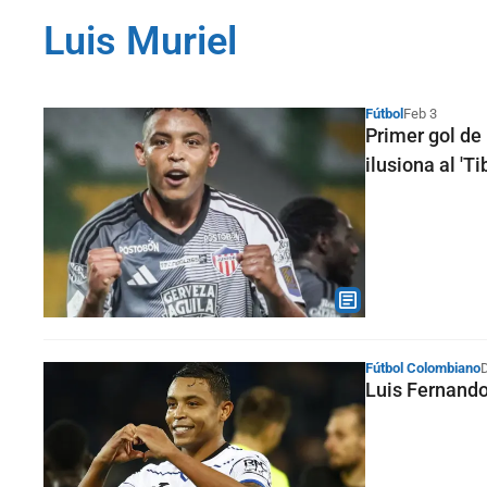
Luis Muriel
Fútbol
Feb 3
Primer gol de 
ilusiona al 'Ti
Fútbol Colombiano
D
Luis Fernando