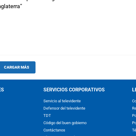
nglaterra”
CARGAR MÁS
ES
SERVICIOS CORPORATIVOS
L
Servicio al televidente
Co
Defensor del televidente
Re
TDT
Po
Código del buen gobierno
Po
Contáctanos
Té