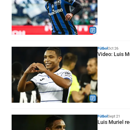
Fútbol
Oct 26
Video: Luis M
Fútbol
Sept 21
Luis Muriel re