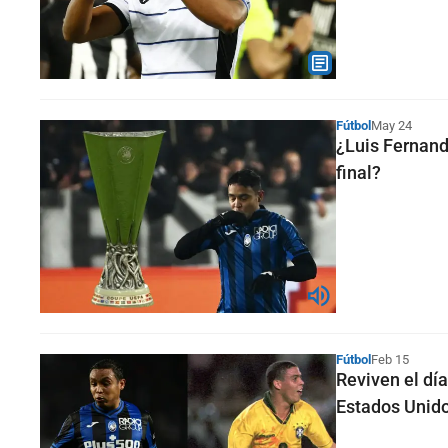
Fútbol
May 24
¿Luis Fernand
final?
Fútbol
Feb 15
Reviven el dí
Estados Unid