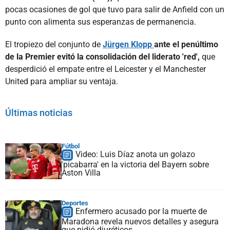
pocas ocasiones de gol que tuvo para salir de Anfield con un
punto con alimenta sus esperanzas de permanencia.
El tropiezo del conjunto de
Jürgen Klopp
ante el penúltimo
de la Premier evitó la consolidación del liderato 'red',
que
desperdició el empate entre el Leicester y el Manchester
United para ampliar su ventaja.
Últimas noticias
Fútbol
Video: Luis Díaz anota un golazo
'picabarra' en la victoria del Bayern sobre
Aston Villa
Deportes
Enfermero acusado por la muerte de
Maradona revela nuevos detalles y asegura
que pidió diuréticos