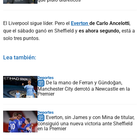
El Liverpool sigue líder. Pero el
Everton
de Carlo Ancelotti
,
que el sábado ganó en Sheffield y
es ahora segundo,
está a
solo tres puntos.
Lea también:
Deportes
De la mano de Ferran y Gündoğan,
Manchester City derrotó a Newcastle en la
Premier
Deportes
Everton, sin James y con Mina de titular,
consiguió una nueva victoria ante Sheffield
en la Premier