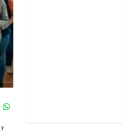
Whatsapp
k
 y