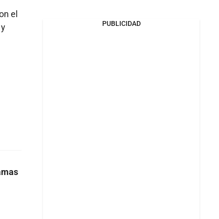
con el
PUBLICIDAD
 y
ramas