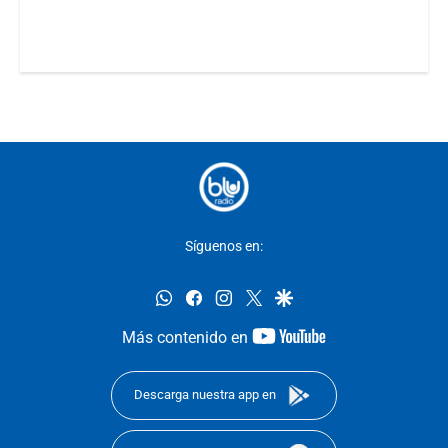
Síguenos en:
whatsapp
facebook
instagram
twitter
google
youtube-
Más contenido en
footer
Descarga nuestra app en