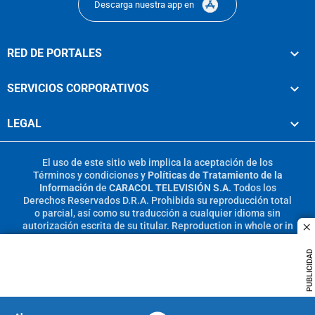
Descarga nuestra app en
RED DE PORTALES
SERVICIOS CORPORATIVOS
LEGAL
El uso de este sitio web implica la aceptación de los
Términos y condiciones
y
Políticas de Tratamiento de la
Información
de
CARACOL TELEVISIÓN S.A.
Todos los
Derechos Reservados D.R.A. Prohibida su reproducción total
o parcial, así como su traducción a cualquier idioma sin
autorización escrita de su titular. Reproduction in whole or in
c
part, or translation without written permission is prohibited.
All rights reserved 2025.
PUBLICIDAD
MIEMBRO DE: