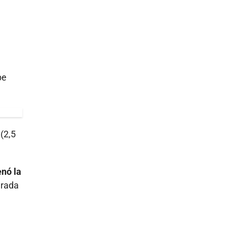
be
(2,5
enó la
erada