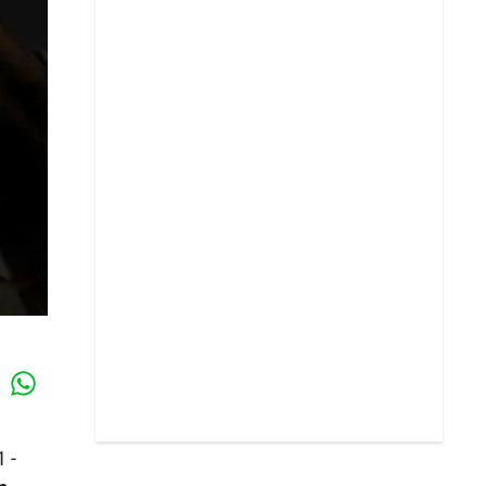
Whatsapp
k
 -