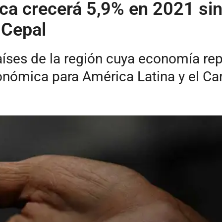
a crecerá 5,9% en 2021 sin
 Cepal
aíses de la región cuya economía re
nómica para América Latina y el Car