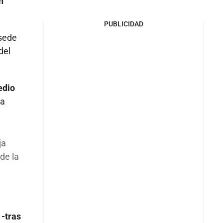
n
PUBLICIDAD
 sede
del
edio
ca
ja
de la
 -tras