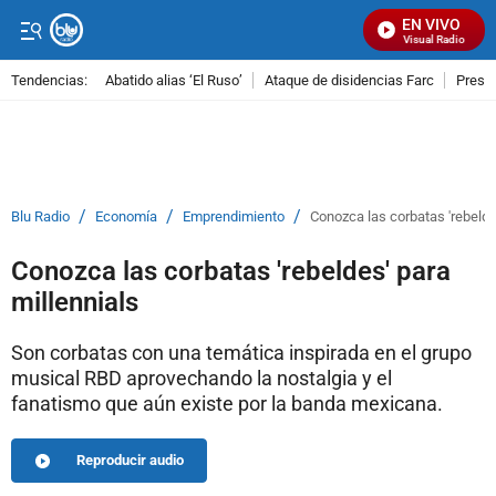
EN VIVO
Señal Visual Radio
Tendencias:
Abatido alias ‘El Ruso’
Ataque de disidencias Farc
Preso
PUBLICIDAD
/
/
/
Blu Radio
Economía
Emprendimiento
Conozca las corbatas 'rebelde
Conozca las corbatas 'rebeldes' para
millennials
Son corbatas con una temática inspirada en el grupo
musical RBD aprovechando la nostalgia y el
fanatismo que aún existe por la banda mexicana.
Reproducir audio