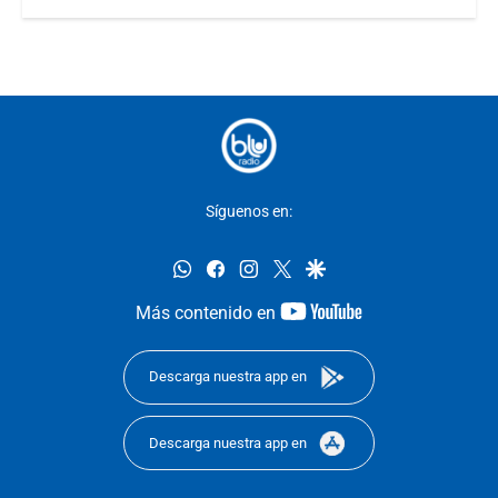
Síguenos en:
whatsapp
facebook
instagram
twitter
google
youtube-
Más contenido en
footer
Descarga nuestra app en
Descarga nuestra app en