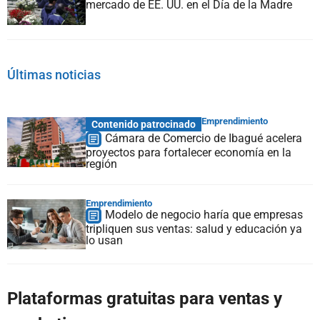
mercado de EE. UU. en el Día de la Madre
Últimas noticias
Emprendimiento
Contenido patrocinado
Cámara de Comercio de Ibagué acelera
proyectos para fortalecer economía en la
región
Emprendimiento
Modelo de negocio haría que empresas
tripliquen sus ventas: salud y educación ya
lo usan
Plataformas gratuitas para ventas y