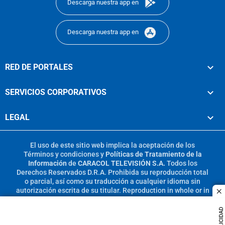
Descarga nuestra app en
Descarga nuestra app en
RED DE PORTALES
SERVICIOS CORPORATIVOS
LEGAL
El uso de este sitio web implica la aceptación de los
Términos y condiciones
y
Políticas de Tratamiento de la
Información
de
CARACOL TELEVISIÓN S.A.
Todos los
Derechos Reservados D.R.A. Prohibida su reproducción total
o parcial, así como su traducción a cualquier idioma sin
autorización escrita de su titular. Reproduction in whole or in
c
part, or translation without written permission is prohibited.
All rights reserved 2025.
PUBLICIDAD