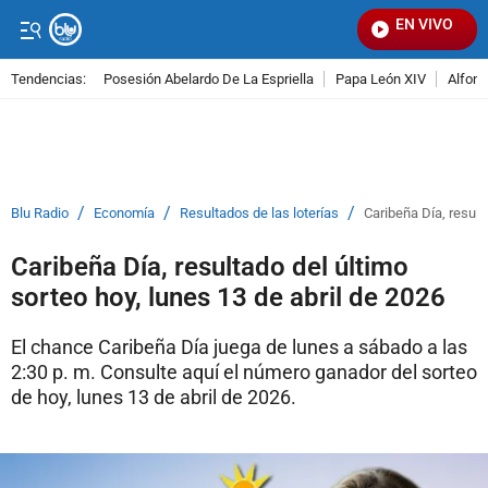
EN VIVO
Señ
Tendencias:
Posesión Abelardo De La Espriella
Papa León XIV
Alfons
PUBLICIDAD
/
/
/
Blu Radio
Economía
Resultados de las loterías
Caribeña Día, result
Caribeña Día, resultado del último
sorteo hoy, lunes 13 de abril de 2026
El chance Caribeña Día juega de lunes a sábado a las
2:30 p. m. Consulte aquí el número ganador del sorteo
de hoy, lunes 13 de abril de 2026.