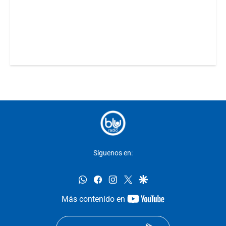
Síguenos en:
whatsapp
facebook
instagram
twitter
google
youtube-
Más contenido en
footer