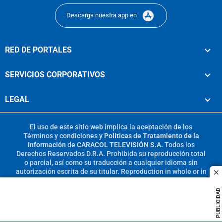
Descarga nuestra app en
RED DE PORTALES
SERVICIOS CORPORATIVOS
LEGAL
El uso de este sitio web implica la aceptación de los
Términos y condiciones
y
Políticas de Tratamiento de la
Información
de
CARACOL TELEVISIÓN S.A.
Todos los
Derechos Reservados D.R.A. Prohibida su reproducción total
o parcial, así como su traducción a cualquier idioma sin
autorización escrita de su titular. Reproduction in whole or in
c
part, or translation without written permission is prohibited.
All rights reserved 2025.
PUBLICIDAD
MIEMBRO DE: