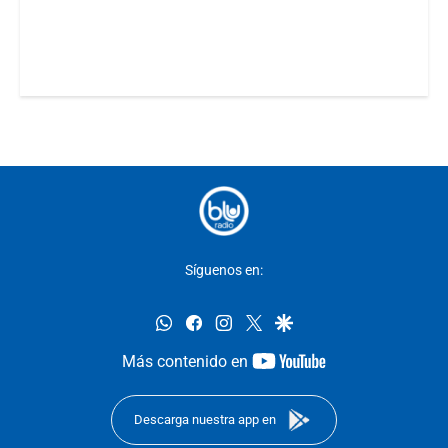
Síguenos en:
whatsapp
facebook
instagram
twitter
google
youtube-
Más contenido en
footer
Descarga nuestra app en