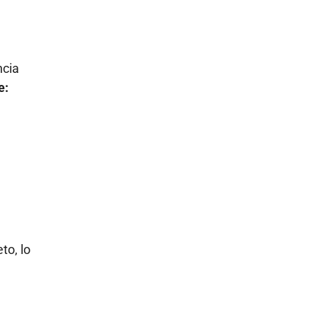
ncia
e:
to, lo