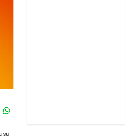
Whatsapp
k
a su