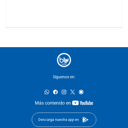
Síguenos en:
whatsapp
facebook
instagram
twitter
google
youtube-
Más contenido en
footer
Descarga nuestra app en