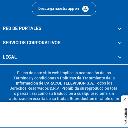
Descarga nuestra app en
RED DE PORTALES
SERVICIOS CORPORATIVOS
LEGAL
El uso de este sitio web implica la aceptación de los
Términos y condiciones
y
Políticas de Tratamiento de la
Información
de
CARACOL TELEVISIÓN S.A.
Todos los
Derechos Reservados D.R.A. Prohibida su reproducción total
o parcial, así como su traducción a cualquier idioma sin
autorización escrita de su titular. Reproduction in whole or in
c
part, or translation without written permission is prohibited.
All rights reserved 2025.
PUBLICIDAD
MIEMBRO DE: